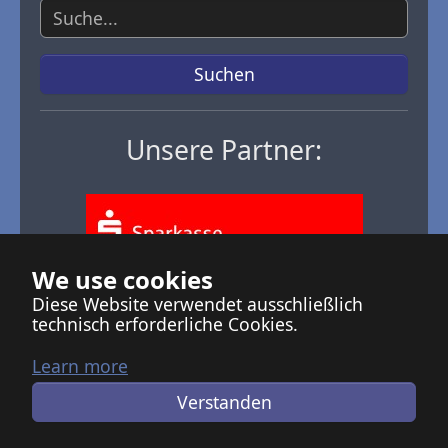
Suche
Suchen
Unsere Partner:
We use cookies
Diese Website verwendet ausschließlich
technisch erforderliche Cookies.
Datenschutz
Impressum
Verwaltung (EDV)
Learn more
Verstanden
© MTV Segeln 2026