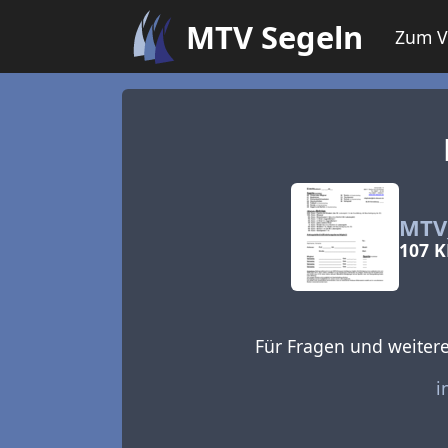
Skip to main content
MTV Segeln
Zum V
MTV_
107 K
Für Fragen und weitere
i